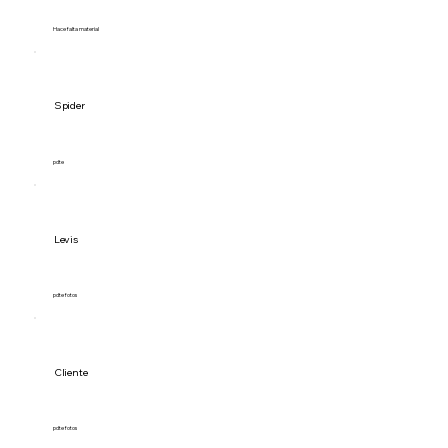
Hace falta material
Spider
pdte
Levis
pdte fotos
Cliente
pdte fotos