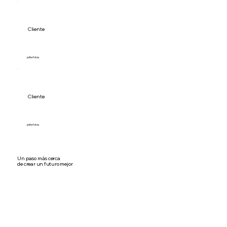
Cliente
pdte fotos
Cliente
pdte fotos
Un paso más cerca
de crear un futuro mejor